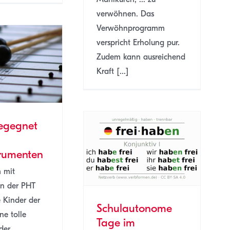
verwöhnen. Das
Verwöhnprogramm
verspricht Erholung pur.
Zudem kann ausreichend
Kraft [...]
begegnet
lautonome Tage im
trumenten
menden Schuljahr
 mit
Allgemein
SJ 22/23
en der PHT
e Kinder der
Schulautonome
ne tolle
Tage im
der