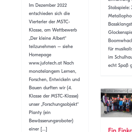
Im Dezember 2022
Stabspiele:
entschieden sich die
Metallopho
Vierterler der MSTC-
Bassklangs
Klasse, am Wettbewerb
Glockenspi
„Der kleine Albert“
Boomwhacke
teilzunehmen – siehe
für musikal
Homepage
im Schulhau
www.jufotech.at Nach
echt Spaß 
monatelangem Lernen,
Forschen, Entwickeln und
Bauen durften wir (4.
Klasse der MSTC-Klasse)
Ein Einkaufswagen
unser „Forschungsobjekt“
voller Müll
Planty (ein
MSTB
SJ 22/23
Bewässerungsroboter)
einer [...]
Ein Ein