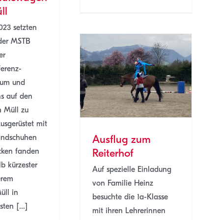
ll
023 setzten
 der MSTB
er
erenz-
lug zum Reiterhof
 um und
1a
SJ 22/23
s auf den
m Müll zu
usgerüstet mit
andschuhen
Ausflug zum
cken fanden
Reiterhof
lb kürzester
Auf spezielle Einladung
erem
von Familie Heinz
üll in
besuchte die 1a-Klasse
ten [...]
mit ihren Lehrerinnen