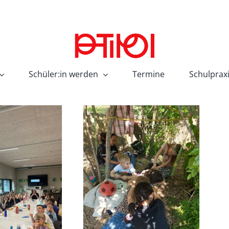
Schüler:in werden
Termine
Schulprax
artenwellness
SJ 22/23
TABE