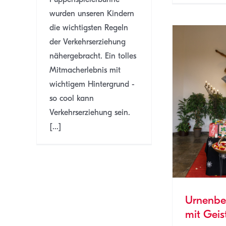
wurden unseren Kindern
die wichtigsten Regeln
der Verkehrserziehung
nähergebracht. Ein tolles
Mitmacherlebnis mit
wichtigem Hintergrund -
so cool kann
Urnenbeisetzung mit
Geistertango
Verkehrserziehung sein.
3b
SJ 22/23
[...]
Urnenbe
mit Geis