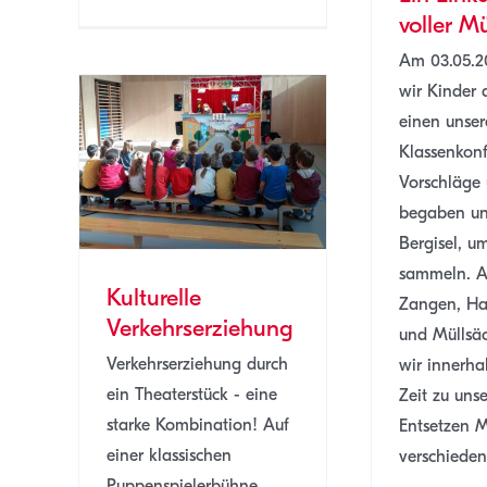
voller Mü
Am 03.05.2
wir Kinder
einen unser
Klassenkonf
Ausf
Vorschläge
hung
begaben un
2/23
Bergisel, u
sammeln. A
Kulturelle
Zangen, H
Verkehrserziehung
und Müllsä
Verkehrserziehung durch
wir innerha
ein Theaterstück - eine
Zeit zu uns
starke Kombination! Auf
Entsetzen M
einer klassischen
verschiedens
Puppenspielerbühne