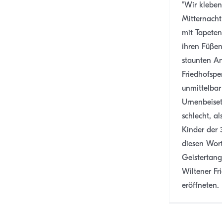
"Wir klebe
Mitternacht
mit Tapetenk
ihren Füßen
staunten A
Friedhofspe
unmittelbar
Urnenbeiset
schlecht, al
Kinder der 
diesen Wor
Geistertan
Wiltener Fr
eröffneten. [