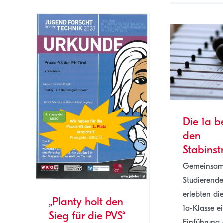
Die 1a begegnet den
Stabinstrumenten
1a
SJ 22/23
n Sieg
“
Die 1a 
 22/23
den
Schu
Stabins
kom
Gemeinsam
Studierend
erlebten di
„Planty holt den
1a-Klasse ei
Sieg für die PVS“
Einführung 