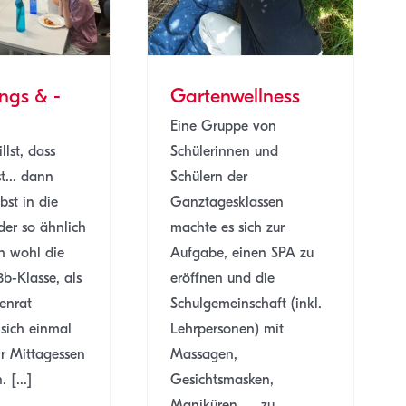
ngs & -
Gartenwellness
Eine Gruppe von
lst, dass
Schülerinnen und
t... dann
Schülern der
bst in die
Ganztagesklassen
er so ähnlich
machte es sich zur
h wohl die
Aufgabe, einen SPA zu
3b-Klasse, als
eröffnen und die
senrat
Schulgemeinschaft (inkl.
 sich einmal
Lehrpersonen) mit
hr Mittagessen
Massagen,
 [...]
Gesichtsmasken,
Maniküren, ... zu