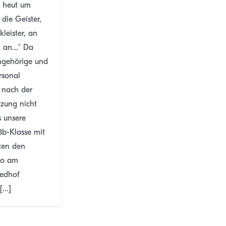
n heut um
 die Geister,
leister, an
 an..." Da
ngehörige und
rsonal
 nach der
zung nicht
s unsere
3b-Klasse mit
ten den
go am
iedhof
...]