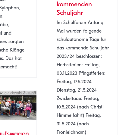
kommenden
 Xylophon,
Schuljahr
n,
Im Schulforum Anfang
täbe,
Mai wurden folgende
el und
schulautonome Tage für
rs sorgten
das kommende Schuljahr
ische Klänge
2023/24 beschlossen:
s. Das hat
Herbstferien: Freitag,
gemacht!
03.11.2023 Pfingstferien:
Freitag, 17.5.2024
Dienstag, 21.5.2024
Zwickeltage: Freitag,
10.5.2024 (nach Christi
Himmelfahrt) Freitag,
31.5.2024 (nach
kaufswagen
Fronleichnam)