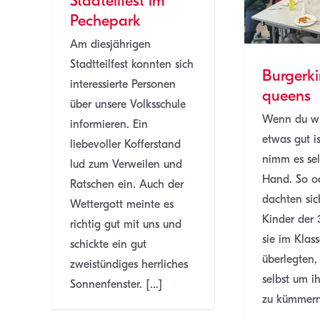
Stadteilfest im
Pechepark
Am diesjährigen
Stadtteilfest konnten sich
Burgerki
interessierte Personen
queens
über unsere Volksschule
Wenn du wil
informieren. Ein
etwas gut is
liebevoller Kofferstand
nimm es sel
lud zum Verweilen und
Hand. So od
Ratschen ein. Auch der
dachten sic
Wettergott meinte es
Kinder der 
richtig gut mit uns und
sie im Klas
schickte ein gut
überlegten,
zweistündiges herrliches
selbst um i
Sonnenfenster. [...]
zu kümmern.