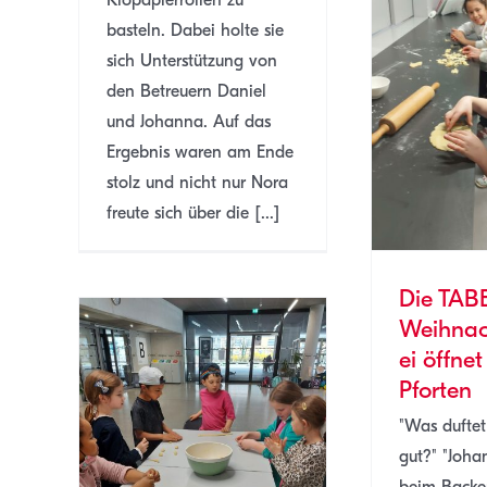
Klopapierrollen zu
basteln. Dabei holte sie
sich Unterstützung von
Die TABE-
den Betreuern Daniel
Weihnachtsbäckerei
öffnet ihre Pforten
und Johanna. Auf das
Ta
Ergebnis waren am Ende
SJ 22/23
TABE
stolz und nicht nur Nora
freute sich über die [...]
Die TAB
Weihnac
ei öffnet
Pforten
"Was duftet
gut?" "Joha
gen in
beim Backe