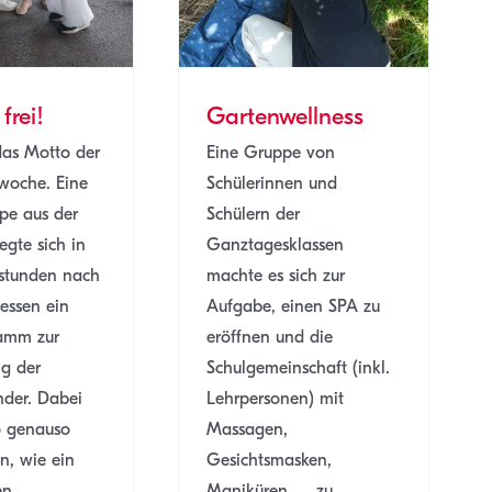
rei!
Gartenwellness
das Motto der
Eine Gruppe von
woche. Eine
Schülerinnen und
pe aus der
Schülern der
gte sich in
Ganztagesklassen
tstunden nach
machte es sich zur
essen ein
Aufgabe, einen SPA zu
amm zur
eröffnen und die
ng der
Schulgemeinschaft (inkl.
nder. Dabei
Lehrpersonen) mit
o genauso
Massagen,
n, wie ein
Gesichtsmasken,
en,
Maniküren, ... zu