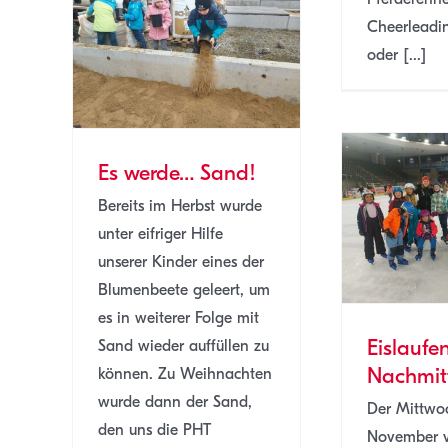
Cheerleadi
nd!
oder [...]
E
Es werde… Sand!
Bereits im Herbst wurde
Eislaufen am
unter eifriger Hilfe
Nachmittag
unserer Kinder eines der
SJ 22/23
TABE
Blumenbeete geleert, um
es in weiterer Folge mit
Eislaufe
Sand wieder auffüllen zu
Nachmit
können. Zu Weihnachten
T
wurde dann der Sand,
Der Mittwo
den uns die PHT
November v