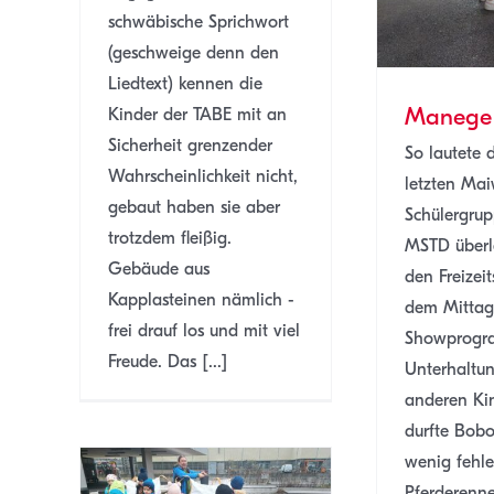
schwäbische Sprichwort
(geschweige denn den
Liedtext) kennen die
Manege f
Kinder der TABE mit an
Sicherheit grenzender
So lautete 
Wahrscheinlichkeit nicht,
letzten Mai
gebaut haben sie aber
Schülergrup
trotzdem fleißig.
MSTD überle
Gebäude aus
den Freizei
Kapplasteinen nämlich -
dem Mittag
frei drauf los und mit viel
Showprogr
Freude. Das [...]
Unterhaltu
anderen Ki
durfte Bob
wenig fehle
Pferderenn