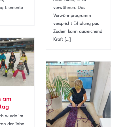
ng-Elemente
verwöhnen. Das
Verwöhnprogramm
verspricht Erholung pur.
Zudem kann ausreichend
Kraft [...]
n am
tag
ABE-Werkstatt
SJ 22/23
TABE
ch wurde im
on der Tabe