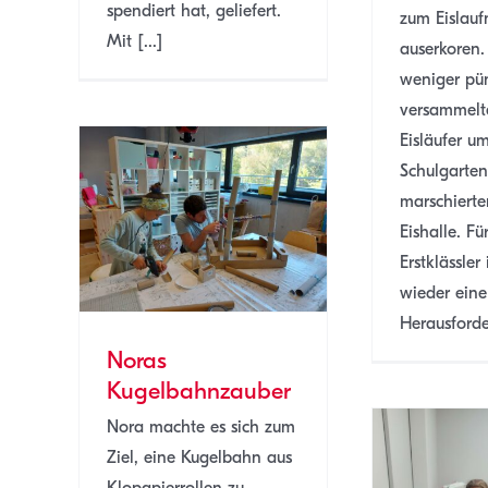
spendiert hat, geliefert.
zum Eislau
Mit [...]
auserkoren
weniger pün
versammelte
Eisläufer u
Schulgarte
marschierte
Eishalle. Fü
ber
Erstklässler
E
wieder eine
Herausforder
Noras
Kugelbahnzauber
Nora machte es sich zum
Ziel, eine Kugelbahn aus