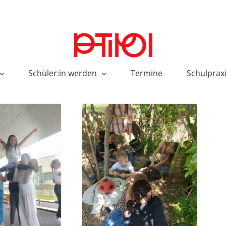
Schüler:in werden
Termine
Schulprax
artenwellness
SJ 22/23
TABE