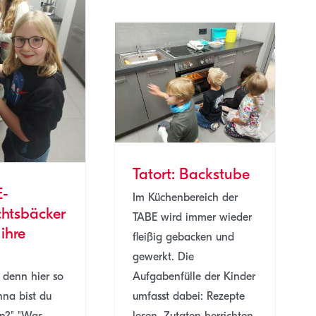
tort: Backstube
SJ 22/23
TABE
Tatort: Backstube
E-
Im Küchenbereich der
htsbäcker
TABE wird immer wieder
 ihre
fleißig gebacken und
gewerkt. Die
 denn hier so
Aufgabenfülle der Kinder
nna bist du
umfasst dabei: Rezepte
n?" "Was