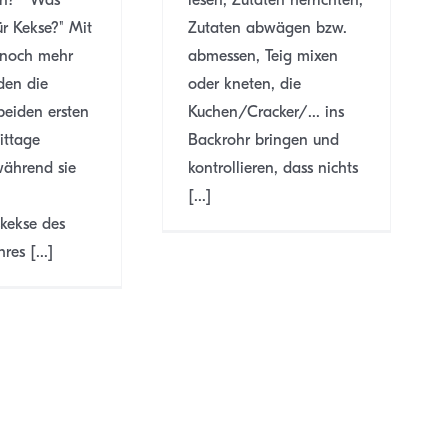
lesen, Zutaten herrichten,
ür Kekse?" Mit
Zutaten abwägen bzw.
 noch mehr
abmessen, Teig mixen
den die
oder kneten, die
beiden ersten
Kuchen/Cracker/... ins
ttage
Backrohr bringen und
während sie
kontrollieren, dass nichts
[...]
kekse des
res [...]