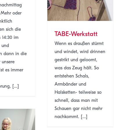
fnachmittag
. Mehr oder
ktlich
n sich die
TABE-Werkstatt
m 14:30 im
Wenn es draußen stürmt
n und
und windet, wird drinnen
n dann in die
gestrikt und geloomt,
r unsere
was das Zeug hält. So
 ist es immer
entstehen Schals,
Armbänder und
ung, [...]
Halsketten- teilweise so
schnell, dass man mit
Schauen gar nicht mehr
nachkommt. [...]