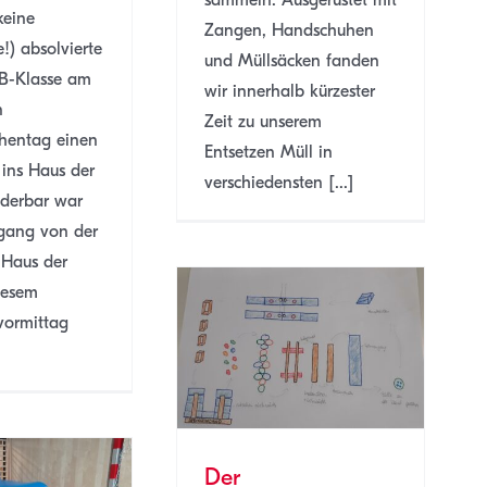
keine
Zangen, Handschuhen
!) absolvierte
und Müllsäcken fanden
B-Klasse am
wir innerhalb kürzester
n
Zeit zu unserem
hentag einen
Entsetzen Müll in
 ins Haus der
verschiedensten [...]
derbar war
rgang von der
 Haus der
iesem
ormittag
eräteparcours der
MSTB
MSTB
SJ 22/23
Der