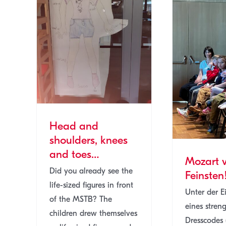
ders,
es…
Ei
3
Mozart vom Feinsten!
MSTB
SJ 22/23
Head and
shoulders, knees
and toes…
Mozart 
Did you already see the
Feinsten
life-sized figures in front
Unter der E
of the MSTB? The
eines stren
children drew themselves
Dresscodes