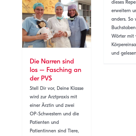
dieses Repe
erweitern u
 los –
anders. So
r PVS
Buchstaben,
MSTB
SJ
Wörter mit 
Körpereinsa
und gelesen.
Die Narren sind
los – Fasching an
der PVS
Stell Dir vor, Deine Klasse
wird zur Arztpraxis mit
einer Ärztin und zwei
OP-Schwestern und die
Patienten und
Patientinnen sind Tiere,