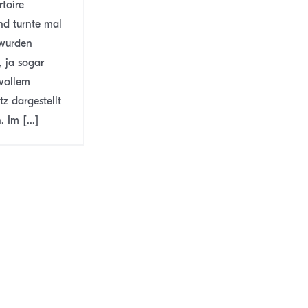
rtoire
nd turnte mal
 wurden
 ja sogar
vollem
tz dargestellt
 Im [...]