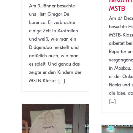
Besuch i
Am 9. Jänner besuchte
MSTB
uns Herr Gregor De
Am 07. Dez
Lorenzo. Er verbrachte
besuchte He
einige Zeit in Australien
MSTB-Klasse
und weiß, wie man ein
arbeitet be
Didgeridoo herstellt und
Reporter un
natürlich auch, wie man
vergangenen
es spielt. Und genau das
in Moskau.
zeigte er den Kindern der
er der Onke
MSTB-Klasse. [...]
Neela und 
die Idee, da
[...]