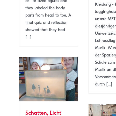
as life-sized figures and
Kleidung - 
they labeled the body
Jogginghose
parts from head to toe. A
unsere MST
final quiz and reflection
diesjährige
showed that they had
Umweltzeic
[...]
Lehrausflug
Musik. Wun
der Spazie
Schule zum
Musik an d
Vorsommerv
nd viel
Der G
durch [...]
3
Schatten, Licht