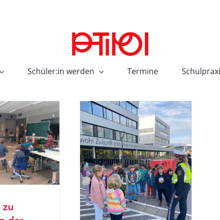
Schüler:in werden
Termine
Schulprax
uten Tag, Frau
Inspektor!
MSTB
MSTC
SJ 23/24
 zu