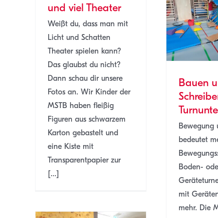
und viel Theater
Bauen und Schreiben
Weißt du, dass man mit
im Turnunterricht
Licht und Schatten
MSTB
SJ 22/23
Theater spielen kann?
Das glaubst du nicht?
Dann schau dir unsere
Bauen 
Fotos an. Wir Kinder der
Schreibe
MSTB haben fleißig
Turnunte
Figuren aus schwarzem
Bewegung u
Karton gebastelt und
bedeutet me
eine Kiste mit
Bewegungss
Transparentpapier zur
Boden- ode
[...]
Geräteturn
mit Geräten
mehr. Die 