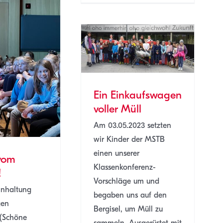
n Einkaufswagen
voller Müll
MSTB
SJ 22/23
Ein Einkaufswagen
voller Müll
Am 03.05.2023 setzten
wir Kinder der MSTB
einen unserer
vom
Klassenkonferenz-
!
Vorschläge um und
inhaltung
begaben uns auf den
gen
Bergisel, um Müll zu
 (Schöne
sammeln. Ausgerüstet mit